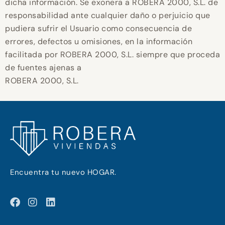
dicha información. Se exonera a ROBERA 2000, S.L. de
responsabilidad ante cualquier daño o perjuicio que
pudiera sufrir el Usuario como consecuencia de
errores, defectos u omisiones, en la información
facilitada por ROBERA 2000, S.L. siempre que proceda
de fuentes ajenas a
ROBERA 2000, S.L.
Encuentra tu nuevo HOGAR.
F
I
L
a
n
i
c
s
n