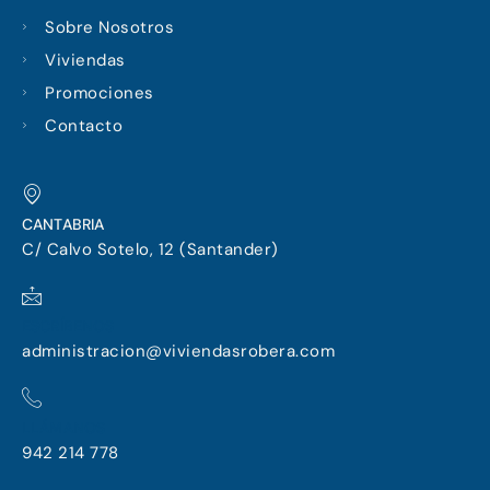
e
t
k
Sobre Nosotros
b
a
e
o
g
d
Viviendas
o
r
i
Promociones
k
a
n
m
Contacto
CANTABRIA
C/ Calvo Sotelo, 12 (Santander)
ESCRÍBENOS
administracion@viviendasrobera.com
LLÁMANOS
942 214 778