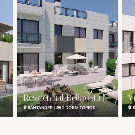
a
Residencial Bellavista
V
SANTANDER |
2 DORMITORIOS
S