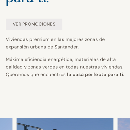
Construyendo
Construyendo
Construyendo
Un hogar
Un hogar
Un hogar
tu hogar en
tu hogar en
tu hogar en
perfecto
perfecto
perfecto
Invierte en
Invierte en
Invierte en
VER PROMOCIONES
CANTABRIA.
CANTABRIA.
CANTABRIA.
para ti.
para ti.
para ti.
calidad y
calidad y
calidad y
Viviendas premium en las mejores zonas de
expansión urbana de Santander.
eficiencia
eficiencia
eficiencia
Máxima eficiencia energética, materiales de alta
energética
energética
energética
calidad y zonas verdes en todas nuestras viviendas.
Queremos que encuentres
la casa perfecta para ti
.
para un
para un
para un
mejor futuro.
mejor futuro.
mejor futuro.