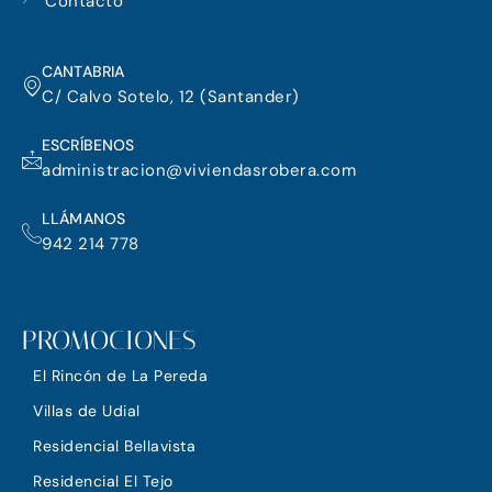
m
Contacto
CANTABRIA
C/ Calvo Sotelo, 12 (Santander)
ESCRÍBENOS
administracion@viviendasrobera.com
LLÁMANOS
942 214 778
PROMOCIONES
El Rincón de La Pereda
Villas de Udial
Residencial Bellavista
Residencial El Tejo