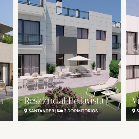
a
Residencial Bellavista
V
SANTANDER |
2 DORMITORIOS
S