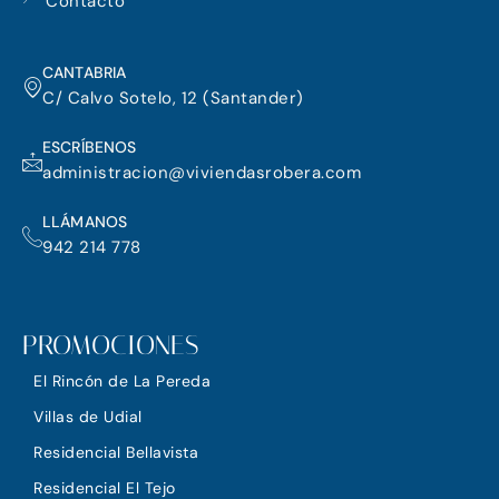
m
Contacto
CANTABRIA
C/ Calvo Sotelo, 12 (Santander)
ESCRÍBENOS
administracion@viviendasrobera.com
LLÁMANOS
942 214 778
PROMOCIONES
El Rincón de La Pereda
Villas de Udial
Residencial Bellavista
Residencial El Tejo