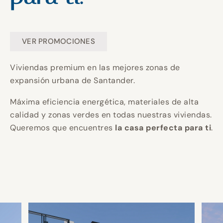
Construyendo
Construyendo
Construyendo
Un hogar
Un hogar
Un hogar
tu hogar en
tu hogar en
tu hogar en
perfecto
perfecto
perfecto
Invierte en
Invierte en
Invierte en
VER PROMOCIONES
CANTABRIA.
CANTABRIA.
CANTABRIA.
para ti.
para ti.
para ti.
calidad y
calidad y
calidad y
Viviendas premium en las mejores zonas de
expansión urbana de Santander.
eficiencia
eficiencia
eficiencia
Máxima eficiencia energética, materiales de alta
energética
energética
energética
calidad y zonas verdes en todas nuestras viviendas.
Queremos que encuentres
la casa perfecta para ti
.
para un
para un
para un
mejor futuro.
mejor futuro.
mejor futuro.