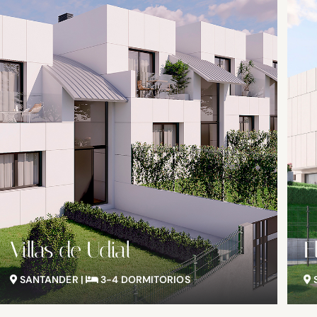
El Tejo
E
SANTANDER |
2-3-4 DORMITORIOS