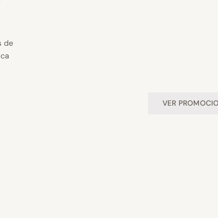
s de
ica
VER PROMOCI