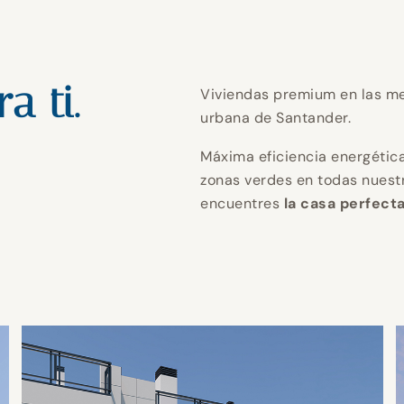
endo tu ho
perfecto
endo tu ho
perfecto
endo tu ho
perfecto
n calidad y
n calidad y
n calidad y
a ti.
Viviendas premium en las me
urbana de Santander.
tica para u
tica para u
tica para u
 ti.
 ti.
 ti.
NTABRIA.
NTABRIA.
NTABRIA.
Máxima eficiencia energética
zonas verdes en todas nuest
encuentres
la casa perfecta
futuro.
futuro.
futuro.