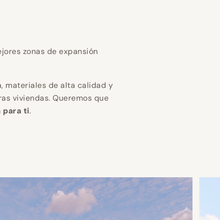
gar en
gar en
gar en
 eficiencia
 eficiencia
 eficiencia
jores zonas de expansión
n mejor
n mejor
n mejor
, materiales de alta calidad y
ras viviendas. Queremos que
 para ti
.