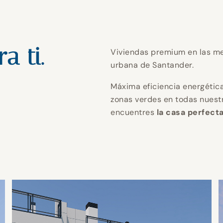
endo tu ho
perfecto
endo tu ho
perfecto
endo tu ho
perfecto
n calidad y
n calidad y
n calidad y
a ti.
Viviendas premium en las me
urbana de Santander.
tica para u
tica para u
tica para u
 ti.
 ti.
 ti.
NTABRIA.
NTABRIA.
NTABRIA.
Máxima eficiencia energética
zonas verdes en todas nuest
encuentres
la casa perfecta
futuro.
futuro.
futuro.