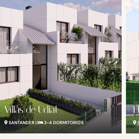
El Tejo
E
SANTANDER |
2-3-4 DORMITORIOS