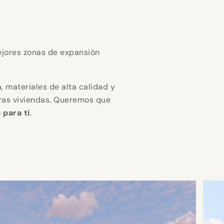
gar en
gar en
gar en
 eficiencia
 eficiencia
 eficiencia
jores zonas de expansión
n mejor
n mejor
n mejor
, materiales de alta calidad y
ras viviendas. Queremos que
 para ti
.