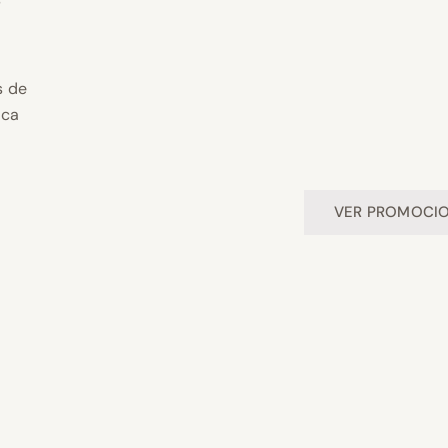
s de
ica
VER PROMOCI