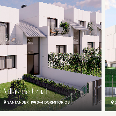
El Tejo
E
SANTANDER |
2-3-4 DORMITORIOS