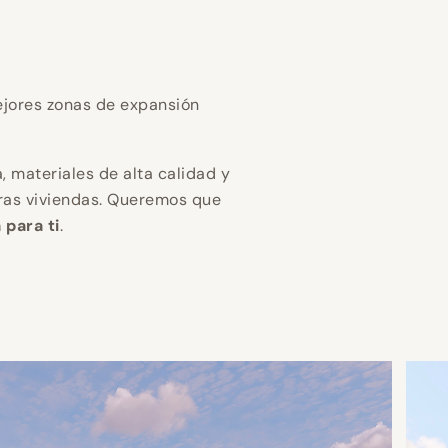
gar en
gar en
gar en
 eficiencia
 eficiencia
 eficiencia
jores zonas de expansión
n mejor
n mejor
n mejor
, materiales de alta calidad y
ras viviendas. Queremos que
 para ti
.