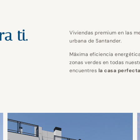
endo tu ho
perfecto
endo tu ho
perfecto
endo tu ho
perfecto
n calidad y
n calidad y
n calidad y
a ti.
Viviendas premium en las me
urbana de Santander.
tica para u
tica para u
tica para u
 ti.
 ti.
 ti.
NTABRIA.
NTABRIA.
NTABRIA.
Máxima eficiencia energética
zonas verdes en todas nuest
encuentres
la casa perfecta
futuro.
futuro.
futuro.