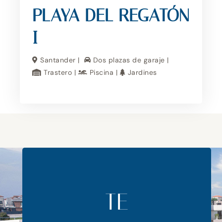
PLAYA DEL REGATÓN
I
Santander |
Dos plazas de garaje |
Trastero |
Piscina |
Jardines
TE