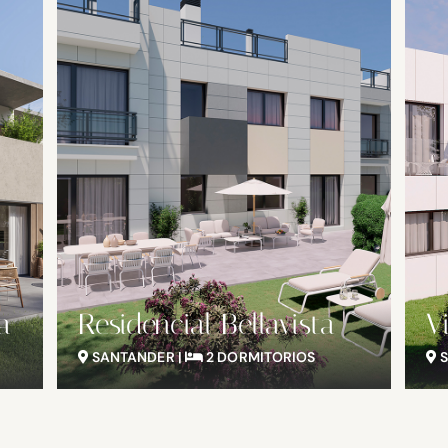
a
Residencial Bellavista
V
SANTANDER |
2 DORMITORIOS
S