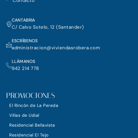
m
Contacto
CANTABRIA
C/ Calvo Sotelo, 12 (Santander)
ESCRÍBENOS
administracion@viviendasrobera.com
LLÁMANOS
942 214 778
PROMOCIONES
El Rincón de La Pereda
Villas de Udial
Residencial Bellavista
Residencial El Tejo