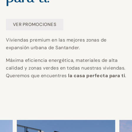
Construyendo
Construyendo
Construyendo
Un hogar
Un hogar
Un hogar
tu hogar en
tu hogar en
tu hogar en
perfecto
perfecto
perfecto
VER PROMOCIONES
Invierte en
Invierte en
Invierte en
Viviendas premium en las mejores zonas de
CANTABRIA.
CANTABRIA.
CANTABRIA.
para ti.
para ti.
para ti.
expansión urbana de Santander.
calidad y
calidad y
calidad y
Máxima eficiencia energética, materiales de alta
calidad y zonas verdes en todas nuestras viviendas.
eficiencia
eficiencia
eficiencia
Queremos que encuentres
la casa perfecta para ti
.
energética
energética
energética
para un
para un
para un
mejor futuro.
mejor futuro.
mejor futuro.