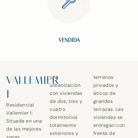
VENDIDA
VALLEMIER
una
terrenos
urbanización
privados y
I
con viviendas
áticos de
de dos, tres y
grandes
Residencial
cuatro
terrazas. Las
Vallemier I:
dormitorios
viviendas se
Situada en una
totalmente
entregan con
de las mejores
exteriores y
frente de
zonas