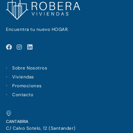
Encuentra tu nuevo HOGAR.
F
I
L
a
n
i
c
s
n
e
t
k
Sobre Nosotros
b
a
e
o
g
d
Viviendas
o
r
i
Promociones
k
a
n
m
Contacto
CANTABRIA
C/ Calvo Sotelo, 12 (Santander)