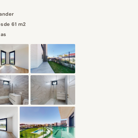
ander
sde 61 m2
zas