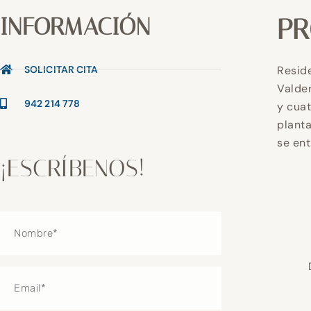
INFORMACIÓN
P
SOLICITAR CITA
Reside
Valden
942 214 778
y cuat
planta
se ent
¡ESCRÍBENOS!
Nombre
Email