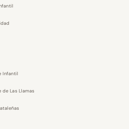
nfantil
idad
 Infantil
e de Las Llamas
ataleñas