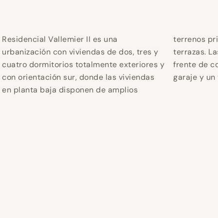
Residencial Vallemier II es una
terrenos privados y áticos de grandes
urbanización con viviendas de dos, tres y
terrazas. Las viviendas se entregan con
cuatro dormitorios totalmente exteriores y
frente de cocina equipada, 2 plazas de
con orientación sur, donde las viviendas
garaje y un 
en planta baja disponen de amplios