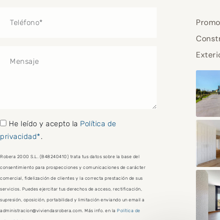
Teléfono
Promo
Const
Mensaje
Exteri
He leído y acepto la
Política de
privacidad*
.
Robera 2000 S.L. (B48240410) trata tus datos sobre la base del
consentimiento para prospecciones y comunicaciones de carácter
comercial, fidelización de clientes y la correcta prestación de sus
servicios. Puedes ejercitar tus derechos de acceso, rectificación,
supresión, oposición, portabilidad y limitación enviando un email a
administracion@viviendasrobera.com. Más info. en la
Política de