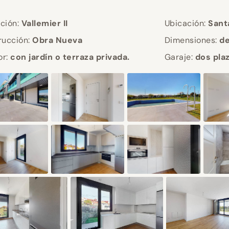
ción:
Vallemier II
Ubicación:
Sant
rucción:
Obra Nueva
Dimensiones:
de
or:
con jardín o terraza privada.
Garaje:
dos pla