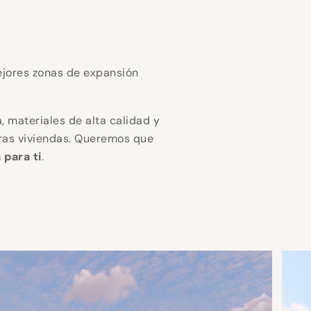
gar en
gar en
gar en
 eficiencia
 eficiencia
 eficiencia
jores zonas de expansión
n mejor
n mejor
n mejor
, materiales de alta calidad y
ras viviendas. Queremos que
 para ti
.