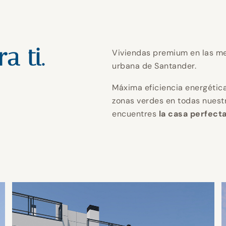
endo tu ho
perfecto
endo tu ho
perfecto
endo tu ho
perfecto
n calidad y
n calidad y
n calidad y
a ti.
Viviendas premium en las me
urbana de Santander.
tica para u
tica para u
tica para u
 ti.
 ti.
 ti.
NTABRIA.
NTABRIA.
NTABRIA.
Máxima eficiencia energética
zonas verdes en todas nuest
encuentres
la casa perfecta
futuro.
futuro.
futuro.