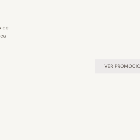
s de
ica
VER PROMOCI