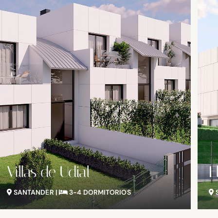
El Tejo
E
SANTANDER |
2-3-4 DORMITORIOS