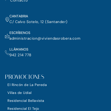
m
Contacto
CANTABRIA
C/ Calvo Sotelo, 12 (Santander)
ESCRÍBENOS
administracion@viviendasrobera.com
LLÁMANOS
942 214 778
PROMOCIONES
El Rincón de La Pereda
Villas de Udial
Residencial Bellavista
Residencial El Tejo