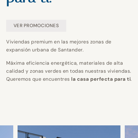
Construyendo
Construyendo
Construyendo
Un hogar
Un hogar
Un hogar
tu hogar en
tu hogar en
tu hogar en
perfecto
perfecto
perfecto
Invierte en
Invierte en
Invierte en
VER PROMOCIONES
CANTABRIA.
CANTABRIA.
CANTABRIA.
para ti.
para ti.
para ti.
calidad y
calidad y
calidad y
Viviendas premium en las mejores zonas de
eficiencia
eficiencia
eficiencia
expansión urbana de Santander.
energética
energética
energética
Máxima eficiencia energética, materiales de alta
calidad y zonas verdes en todas nuestras viviendas.
para un
para un
para un
Queremos que encuentres
la casa perfecta para ti
.
mejor futuro.
mejor futuro.
mejor futuro.