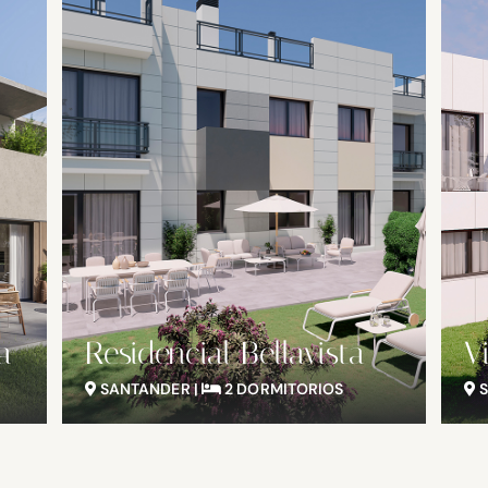
a
Residencial Bellavista
V
SANTANDER |
2 DORMITORIOS
S