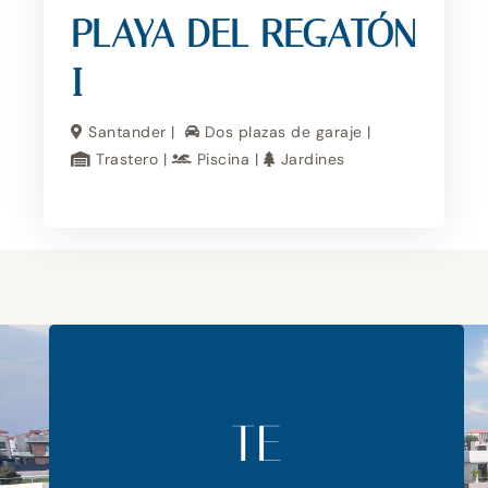
PLAYA DEL REGATÓN
I
Santander |
Dos plazas de garaje |
Trastero |
Piscina |
Jardines
TE