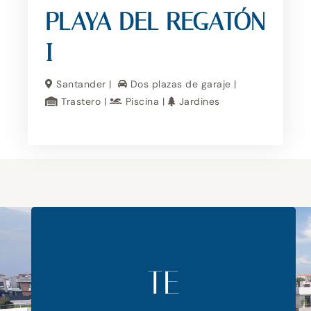
PLAYA DEL REGATÓN
I
Santander |
Dos plazas de garaje |
Trastero |
Piscina |
Jardines
TE