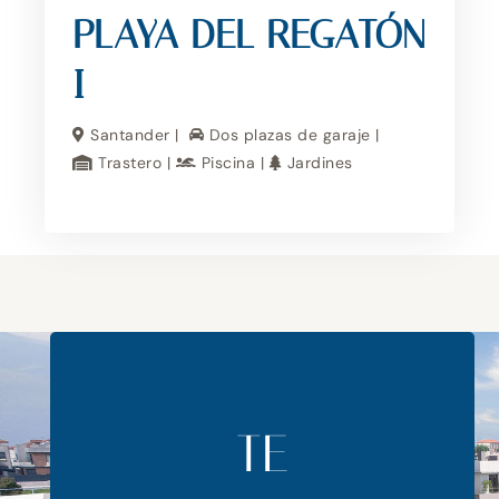
PLAYA DEL REGATÓN
I
Santander |
Dos plazas de garaje |
Trastero |
Piscina |
Jardines
TE